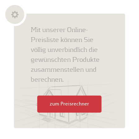
Mit unserer Online-
Preisliste können Sie
völlig unverbindlich die
gewünschten Produkte
zusammenstellen und
berechnen.
zum Preisrechner