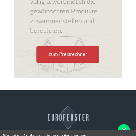
völlig unverbindlich die
gewünschten Produkte
zusammenstellen und
berechnen.
zum Preisrechner
Wir nutzen Cookies um Ihnen die Verwendung