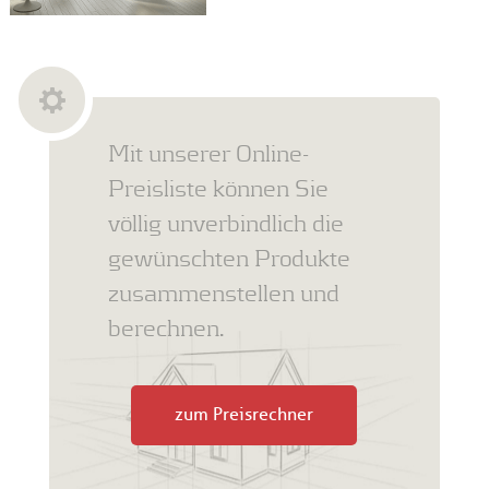
Mit unserer Online-
Preisliste können Sie
völlig unverbindlich die
gewünschten Produkte
zusammenstellen und
berechnen.
zum Preisrechner