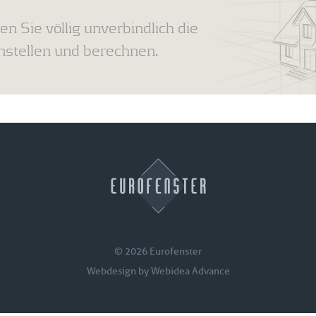
en Sie völlig unverbindlich die
tellen und berechnen.
© 2026 Eurofenster
Webdesign by
Webidea Advance