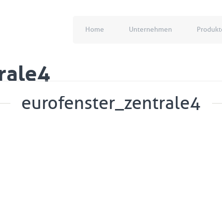
Home
Unternehmen
Produkt
rale4
eurofenster_zentrale4