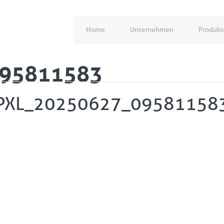
Home
Unternehmen
Produkt
095811583
PXL_20250627_09581158