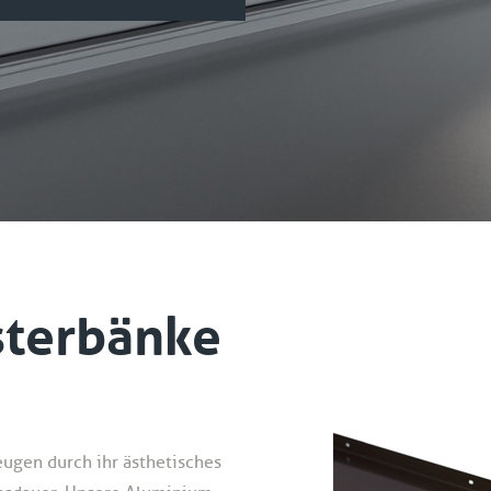
terbänke
ugen durch ihr ästhetisches