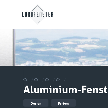
/
/
/
/
Aluminium-Fens
Design
Farben