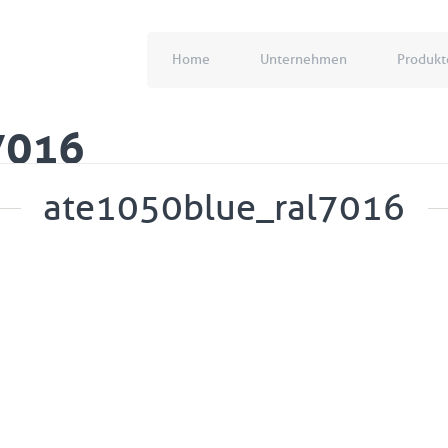
Home
Unternehmen
Produkt
7016
ate1050blue_ral7016