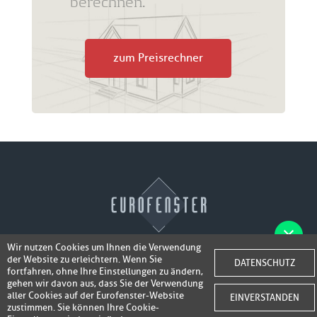
berechnen.
zum Preisrechner
Wir nutzen Cookies um Ihnen die Verwendung
der Website zu erleichtern. Wenn Sie
Fotos der Fenster/Elemente per WhatsApp
DATENSCHUTZ
© 2026 Eurofenster
fortfahren, ohne Ihre Einstellungen zu ändern,
inkl. 50,-
senden und ein Super-Angebot
gehen wir davon aus, dass Sie der Verwendung
Webdesign by
Webidea Advance
aller Cookies auf der Eurofenster-Website
EINVERSTANDEN
bis 100,- EUR
Gutschrift erhalten!
zustimmen. Sie können Ihre Cookie-