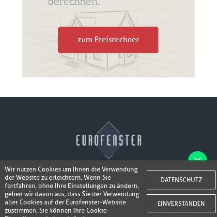
berechnen.
zum Preisrechner
Wir nutzen Cookies um Ihnen die Verwendung
der Website zu erleichtern. Wenn Sie
Fotos der Fenster/Elemente per WhatsApp
DATENSCHUTZ
© 2026 Eurofenster
fortfahren, ohne Ihre Einstellungen zu ändern,
inkl. 50,-
senden und ein Super-Angebot
gehen wir davon aus, dass Sie der Verwendung
Webdesign by
Webidea Advance
aller Cookies auf der Eurofenster-Website
EINVERSTANDEN
bis 100,- EUR
Gutschrift erhalten!
zustimmen. Sie können Ihre Cookie-