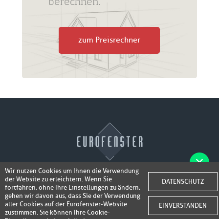
berechnen.
zum Preisrechner
Wir nutzen Cookies um Ihnen die Verwendung
der Website zu erleichtern. Wenn Sie
Fotos der Fenster/Elemente per WhatsApp
DATENSCHUTZ
© 2026 Eurofenster
fortfahren, ohne Ihre Einstellungen zu ändern,
inkl. 50,-
senden und ein Super-Angebot
gehen wir davon aus, dass Sie der Verwendung
Webdesign by
Webidea Advance
aller Cookies auf der Eurofenster-Website
EINVERSTANDEN
bis 100,- EUR
Gutschrift erhalten!
zustimmen. Sie können Ihre Cookie-