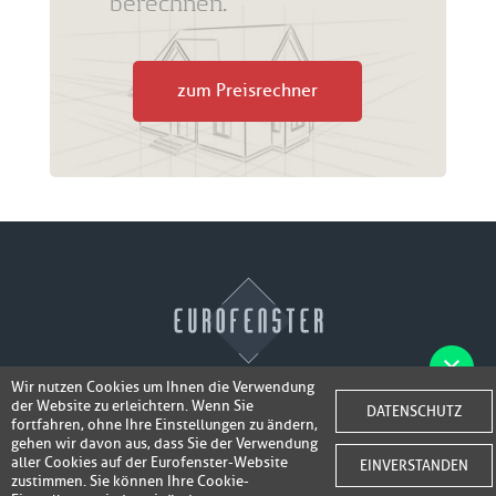
berechnen.
zum Preisrechner
Wir nutzen Cookies um Ihnen die Verwendung
der Website zu erleichtern. Wenn Sie
Fotos der Fenster/Elemente per WhatsApp
DATENSCHUTZ
© 2026 Eurofenster
fortfahren, ohne Ihre Einstellungen zu ändern,
inkl. 50,-
senden und ein Super-Angebot
gehen wir davon aus, dass Sie der Verwendung
Webdesign by
Webidea Advance
aller Cookies auf der Eurofenster-Website
EINVERSTANDEN
bis 100,- EUR
Gutschrift erhalten!
zustimmen. Sie können Ihre Cookie-