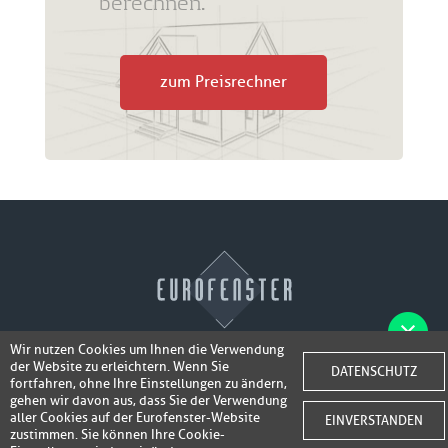
berechnen.
zum Preisrechner
Wir nutzen Cookies um Ihnen die Verwendung
der Website zu erleichtern. Wenn Sie
Fotos der Fenster/Elemente per WhatsApp
DATENSCHUTZ
© 2026 Eurofenster
fortfahren, ohne Ihre Einstellungen zu ändern,
inkl. 50,-
senden und ein Super-Angebot
gehen wir davon aus, dass Sie der Verwendung
Webdesign by
Webidea Advance
aller Cookies auf der Eurofenster-Website
EINVERSTANDEN
bis 100,- EUR
Gutschrift erhalten!
zustimmen. Sie können Ihre Cookie-