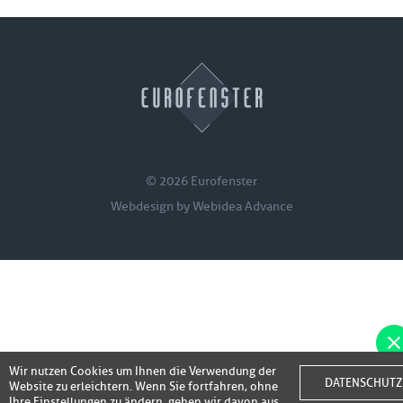
© 2026 Eurofenster
Webdesign by
Webidea Advance
Wir nutzen Cookies um Ihnen die Verwendung der
Fotos der Fenster/Elemente per WhatsApp
DATENSCHUTZ
Website zu erleichtern. Wenn Sie fortfahren, ohne
inkl. 50,- bis
Ihre Einstellungen zu ändern, gehen wir davon aus,