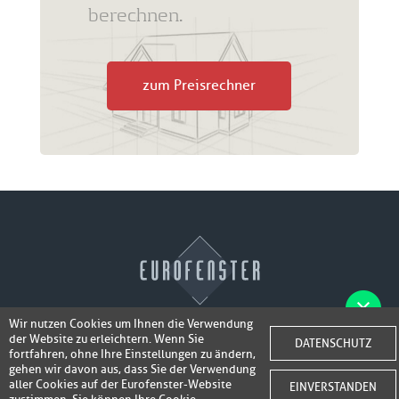
berechnen.
zum Preisrechner
Wir nutzen Cookies um Ihnen die Verwendung
der Website zu erleichtern. Wenn Sie
Fotos der Fenster/Elemente per WhatsApp
DATENSCHUTZ
© 2026 Eurofenster
fortfahren, ohne Ihre Einstellungen zu ändern,
inkl. 50,-
senden und ein Super-Angebot
gehen wir davon aus, dass Sie der Verwendung
Webdesign by
Webidea Advance
aller Cookies auf der Eurofenster-Website
EINVERSTANDEN
bis 100,- EUR
Gutschrift erhalten!