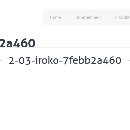
Home
Unternehmen
Produkt
b2a460
2-03-iroko-7febb2a460