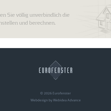
en Sie völlig unverbindlich die
tellen und berechnen.
© 2026 Eurofenster
Webdesign by
Webidea Advance