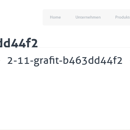
Home
Unternehmen
Produkt
dd44f2
2-11-grafit-b463dd44f2