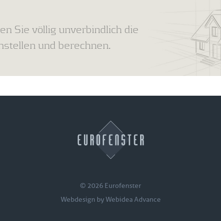
en Sie völlig unverbindlich die
tellen und berechnen.
© 2026 Eurofenster
Webdesign by
Webidea Advance