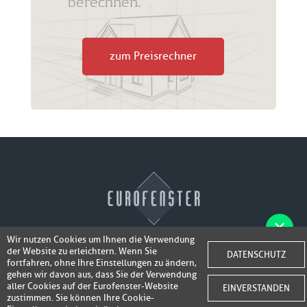
berechnen.
zum Preisrechner
Wir nutzen Cookies um Ihnen die Verwendung
der Website zu erleichtern. Wenn Sie
Fotos der Fenster/Elemente per WhatsApp
DATENSCHUTZ
© 2026 Eurofenster
fortfahren, ohne Ihre Einstellungen zu ändern,
inkl. 50,-
senden und ein Super-Angebot
gehen wir davon aus, dass Sie der Verwendung
Webdesign by
Webidea Advance
aller Cookies auf der Eurofenster-Website
EINVERSTANDEN
bis 100,- EUR
Gutschrift erhalten!
zustimmen. Sie können Ihre Cookie-