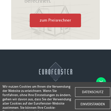
berechnen.
zum Preisrechner
Wir nutzen Cookies um Ihnen die Verwendung
der Website zu erleichtern. Wenn Sie
Fotos der Fenster/Elemente per WhatsApp
DATENSCHUTZ
© 2026 Eurofenster
fortfahren, ohne Ihre Einstellungen zu ändern,
inkl. 50,-
senden und ein Super-Angebot
gehen wir davon aus, dass Sie der Verwendung
Webdesign by
Webidea Advance
aller Cookies auf der Eurofenster-Website
EINVERSTANDEN
bis 100,- EUR
Gutschrift erhalten!
zustimmen. Sie können Ihre Cookie-