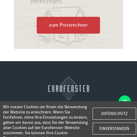
berechnen.
zum Preisrechner
Wir nutzen Cookies um Ihnen die Verwendung
der Website zu erleichtern. Wenn Sie
Fotos der Fenster/Elemente per WhatsApp
DATENSCHUTZ
© 2026 Eurofenster
fortfahren, ohne Ihre Einstellungen zu ändern,
inkl. 50,-
senden und ein Super-Angebot
gehen wir davon aus, dass Sie der Verwendung
Webdesign by
Webidea Advance
aller Cookies auf der Eurofenster-Website
EINVERSTANDEN
bis 100,- EUR
Gutschrift erhalten!
zustimmen. Sie können Ihre Cookie-