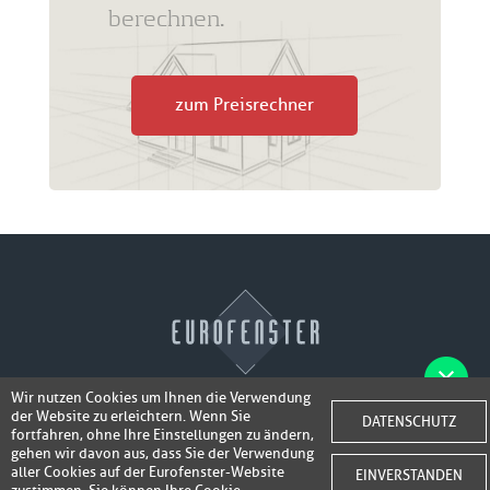
berechnen.
zum Preisrechner
Wir nutzen Cookies um Ihnen die Verwendung
der Website zu erleichtern. Wenn Sie
Fotos der Fenster/Elemente per WhatsApp
DATENSCHUTZ
© 2026 Eurofenster
fortfahren, ohne Ihre Einstellungen zu ändern,
inkl. 50,-
senden und ein Super-Angebot
gehen wir davon aus, dass Sie der Verwendung
Webdesign by
Webidea Advance
aller Cookies auf der Eurofenster-Website
EINVERSTANDEN
bis 100,- EUR
Gutschrift erhalten!