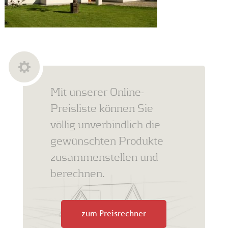
Mit unserer Online-
Preisliste können Sie
völlig unverbindlich die
gewünschten Produkte
zusammenstellen und
berechnen.
zum Preisrechner