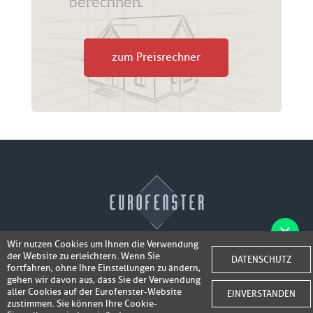
berechnen.
zum Preisrechner
Wir nutzen Cookies um Ihnen die Verwendung
der Website zu erleichtern. Wenn Sie
Fotos der Fenster/Elemente per WhatsApp
DATENSCHUTZ
© 2026 Eurofenster
fortfahren, ohne Ihre Einstellungen zu ändern,
inkl. 50,-
senden und ein Super-Angebot
gehen wir davon aus, dass Sie der Verwendung
Webdesign by
Webidea Advance
aller Cookies auf der Eurofenster-Website
EINVERSTANDEN
bis 100,- EUR
Gutschrift erhalten!
zustimmen. Sie können Ihre Cookie-