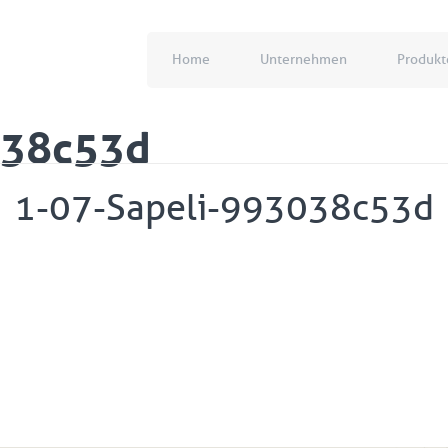
Home
Unternehmen
Produkt
038c53d
1-07-Sapeli-993038c53d