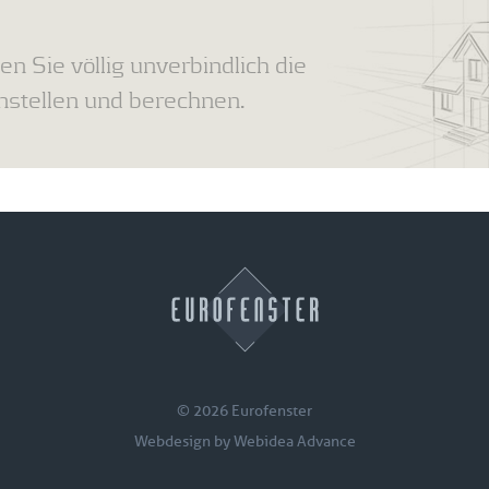
en Sie völlig unverbindlich die
tellen und berechnen.
© 2026 Eurofenster
Webdesign by
Webidea Advance