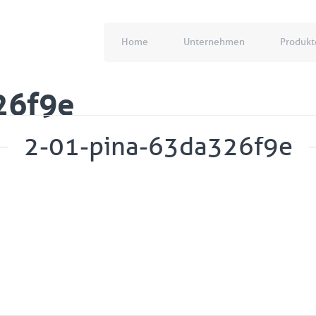
Home
Unternehmen
Produkt
26f9e
2-01-pina-63da326f9e