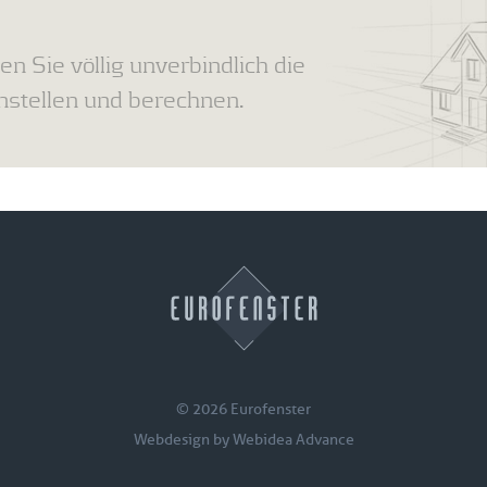
en Sie völlig unverbindlich die
tellen und berechnen.
© 2026 Eurofenster
Webdesign by
Webidea Advance