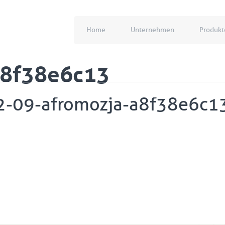
Home
Unternehmen
Produkt
a8f38e6c13
2-09-afromozja-a8f38e6c1