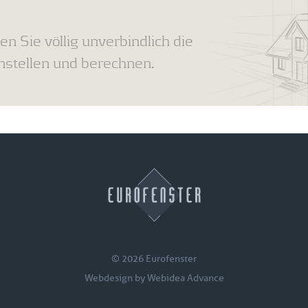
en Sie völlig unverbindlich die
tellen und berechnen.
© 2026 Eurofenster
Webdesign by
Webidea Advance