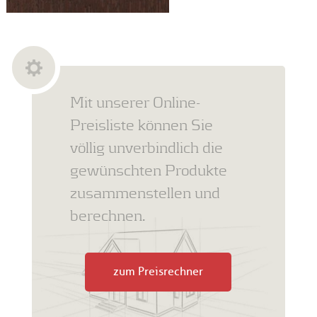
Mit unserer Online-
Preisliste können Sie
völlig unverbindlich die
gewünschten Produkte
zusammenstellen und
berechnen.
zum Preisrechner