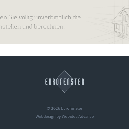
en Sie völlig unverbindlich die
tellen und berechnen.
© 2026 Eurofenster
Webdesign by
Webidea Advance