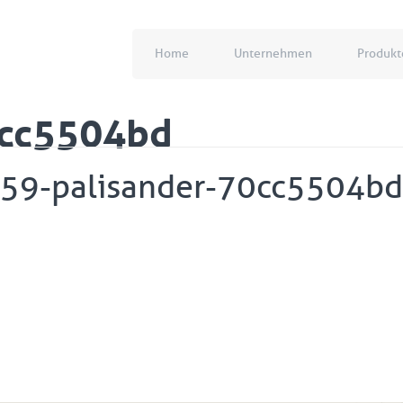
Home
Unternehmen
Produkt
0cc5504bd
59-palisander-70cc5504bd