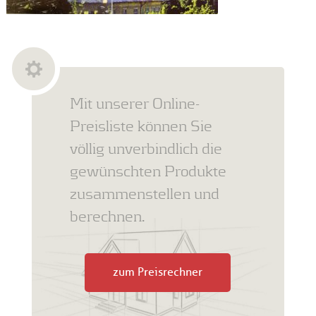
Mit unserer Online-
Preisliste können Sie
völlig unverbindlich die
gewünschten Produkte
zusammenstellen und
berechnen.
zum Preisrechner