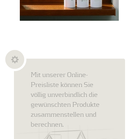
Mit unserer Online-
Preisliste können Sie
völlig unverbindlich die
gewünschten Produkte
zusammenstellen und
berechnen.