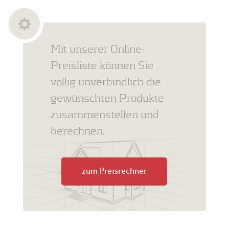
Mit unserer Online-
Preisliste können Sie
völlig unverbindlich die
gewünschten Produkte
zusammenstellen und
berechnen.
zum Preisrechner