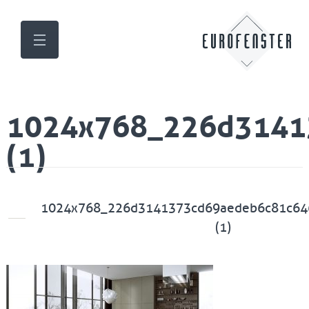
1024x768_226d3141
(1)
1024x768_226d3141373cd69aedeb6c81c64
(1)