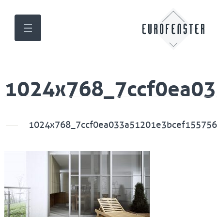
1024x768_7ccf0ea0
1024x768_7ccf0ea033a51201e3bcef155756