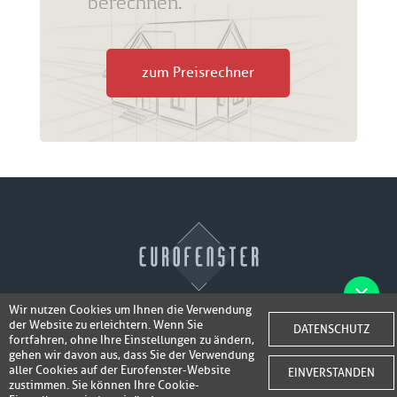
berechnen.
zum Preisrechner
Wir nutzen Cookies um Ihnen die Verwendung
der Website zu erleichtern. Wenn Sie
Fotos der Fenster/Elemente per WhatsApp
DATENSCHUTZ
© 2026 Eurofenster
fortfahren, ohne Ihre Einstellungen zu ändern,
inkl. 50,-
senden und ein Super-Angebot
gehen wir davon aus, dass Sie der Verwendung
Webdesign by
Webidea Advance
aller Cookies auf der Eurofenster-Website
EINVERSTANDEN
bis 100,- EUR
Gutschrift erhalten!
zustimmen. Sie können Ihre Cookie-