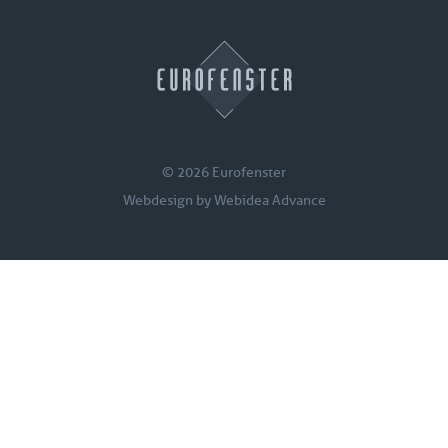
© 2026 Eurofenster
Webdesign by
Webidea Advance