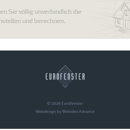
en Sie völlig unverbindlich die
tellen und berechnen.
© 2026 Eurofenster
Webdesign by
Webidea Advance