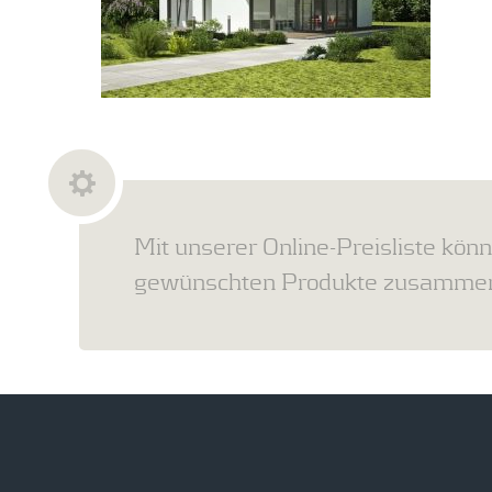
Mit unserer Online-Preisliste könn
gewünschten Produkte zusammens