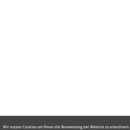
Wir nutzen Cookies um Ihnen die Verwendung der Website zu erleichtern.
Fotos der Fenster/Elemente per WhatsApp senden und ein