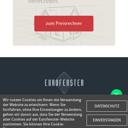
berechnen.
zum Preisrechner
Wir nutzen Cookies um Ihnen die Verwendung
der Website zu erleichtern. Wenn Sie
Fotos der Fenster/Elemente per WhatsApp
DATENSCHUTZ
© 2026 Eurofenster
fortfahren, ohne Ihre Einstellungen zu ändern,
inkl. 50,-
senden und ein Super-Angebot
gehen wir davon aus, dass Sie der Verwendung
Webdesign by
Webidea Advance
aller Cookies auf der Eurofenster-Website
EINVERSTANDEN
bis 100,- EUR
Gutschrift erhalten!
zustimmen. Sie können Ihre Cookie-