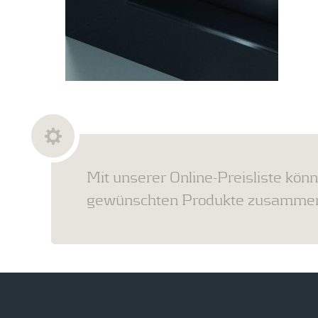
Mit unserer Online-Preisliste könn
gewünschten Produkte zusammens