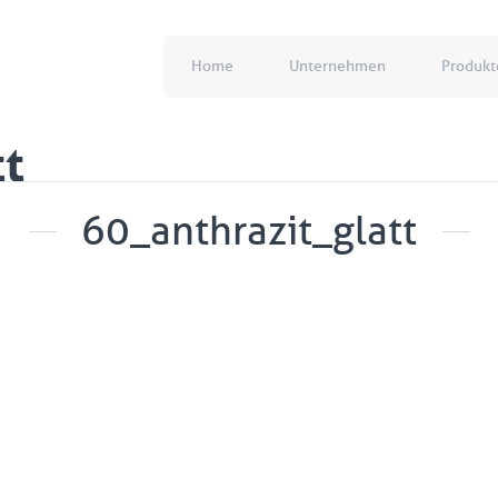
Home
Unternehmen
Produkt
tt
60_anthrazit_glatt