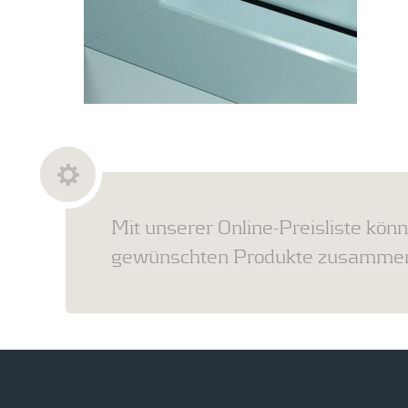
Mit unserer Online-Preisliste könn
gewünschten Produkte zusammens