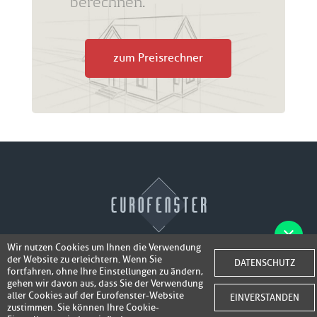
berechnen.
zum Preisrechner
Wir nutzen Cookies um Ihnen die Verwendung
der Website zu erleichtern. Wenn Sie
Fotos der Fenster/Elemente per WhatsApp
DATENSCHUTZ
© 2026 Eurofenster
fortfahren, ohne Ihre Einstellungen zu ändern,
inkl. 50,-
senden und ein Super-Angebot
gehen wir davon aus, dass Sie der Verwendung
Webdesign by
Webidea Advance
aller Cookies auf der Eurofenster-Website
EINVERSTANDEN
bis 100,- EUR
Gutschrift erhalten!
zustimmen. Sie können Ihre Cookie-