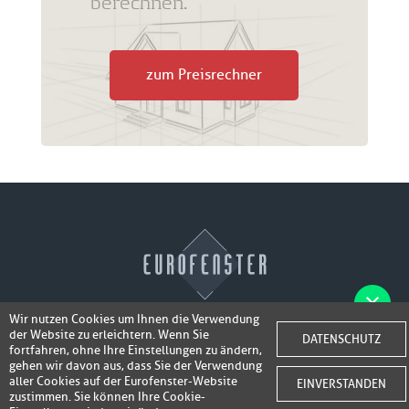
berechnen.
zum Preisrechner
Wir nutzen Cookies um Ihnen die Verwendung
der Website zu erleichtern. Wenn Sie
Fotos der Fenster/Elemente per WhatsApp
DATENSCHUTZ
© 2026 Eurofenster
fortfahren, ohne Ihre Einstellungen zu ändern,
inkl. 50,-
senden und ein Super-Angebot
gehen wir davon aus, dass Sie der Verwendung
Webdesign by
Webidea Advance
aller Cookies auf der Eurofenster-Website
EINVERSTANDEN
bis 100,- EUR
Gutschrift erhalten!
zustimmen. Sie können Ihre Cookie-