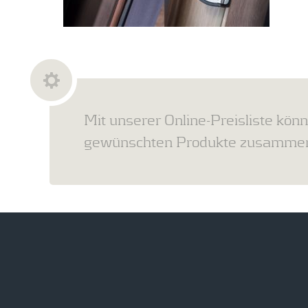
Mit unserer Online-Preisliste könn
gewünschten Produkte zusammens