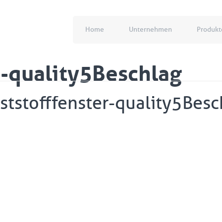
Home
Unternehmen
Produkt
r-quality5Beschlag
ststofffenster-quality5Besc