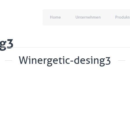
Home
Unternehmen
Produkt
ng3
Winergetic-desing3