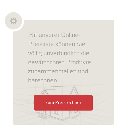
Mit unserer Online-
Preisliste können Sie
völlig unverbindlich die
gewünschten Produkte
zusammenstellen und
berechnen.
zum Preisrechner