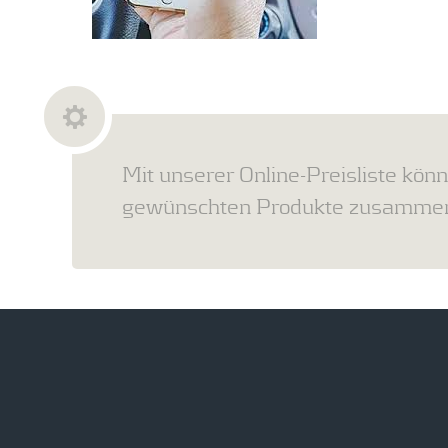
Mit unserer Online-Preisliste könn
gewünschten Produkte zusammens