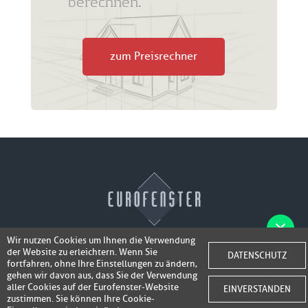
berechnen.
zum Preisrechner
Wir nutzen Cookies um Ihnen die Verwendung
der Website zu erleichtern. Wenn Sie
Fotos der Fenster/Elemente per WhatsApp
DATENSCHUTZ
© 2026 Eurofenster
fortfahren, ohne Ihre Einstellungen zu ändern,
inkl. 50,-
senden und ein Super-Angebot
gehen wir davon aus, dass Sie der Verwendung
Webdesign by
Webidea Advance
aller Cookies auf der Eurofenster-Website
EINVERSTANDEN
bis 100,- EUR
Gutschrift erhalten!
zustimmen. Sie können Ihre Cookie-