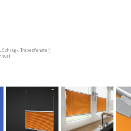
 Schräg-, Trapezfenster)
hnur)