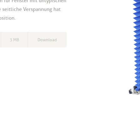
ch für Fenster mit untypischen
e seitliche Verspannung hat
sition.
3 MB
Download