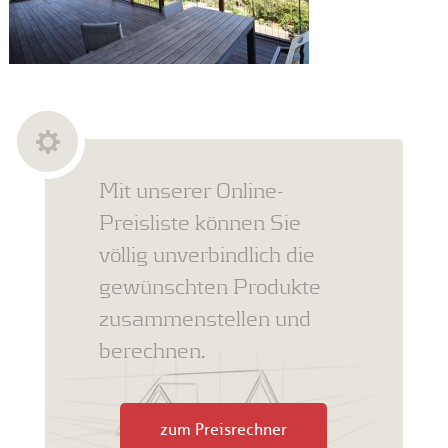
Mit unserer Online-
Preisliste können Sie
völlig unverbindlich die
gewünschten Produkte
zusammenstellen und
berechnen.
zum Preisrechner